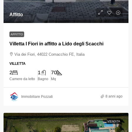
Affitto
AFFITTO
Villetta I Fiori in affitto a Lido degli Scacchi
Via dei Fiori, 44022 Comacchio FE, Italia
VILLETTA
2
1
70
Camere da letto
Bagno
Mq
8 anni ago
Immobiliare Pozzati
VENDITA