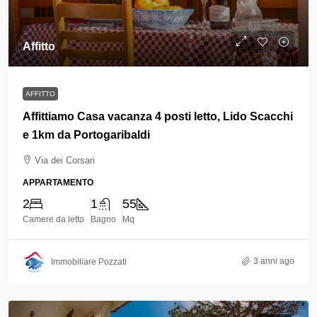
Affitto
AFFITTO
Affittiamo Casa vacanza 4 posti letto, Lido Scacchi
e 1km da Portogaribaldi
Via dei Corsari
APPARTAMENTO
2
1
55
Camere da letto
Bagno
Mq
3 anni ago
Immobiliare Pozzati