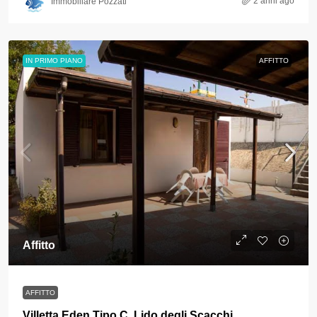
2 anni ago
Immobiliare Pozzati
IN PRIMO PIANO
AFFITTO
Affitto
AFFITTO
Villetta Eden Tipo C, Lido degli Scacchi