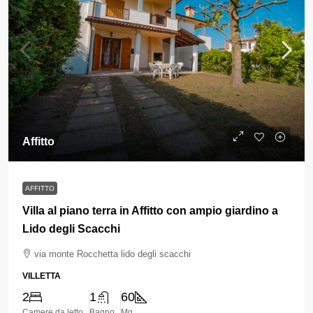
Affitto
AFFITTO
Villa al piano terra in Affitto con ampio giardino a
Lido degli Scacchi
via monte Rocchetta lido degli scacchi
VILLETTA
2
1
60
Camere da letto
Bagno
Mq