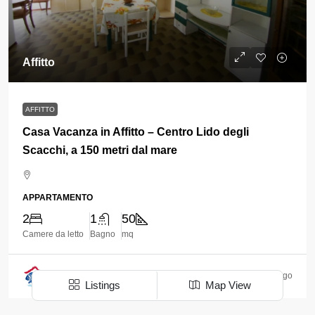
Affitto
AFFITTO
Casa Vacanza in Affitto – Centro Lido degli
Scacchi, a 150 metri dal mare
APPARTAMENTO
2
1
50
Camere da letto
Bagno
mq
4 mesi ago
Immobiliare Pozzati
Listings
Map View