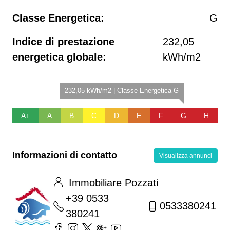
Classe Energetica:
G
Indice di prestazione
232,05
energetica globale:
kWh/m2
232,05 kWh/m2 | Classe Energetica G
A+
A
B
C
D
E
F
G
H
Informazioni di contatto
Visualizza annunci
Immobiliare Pozzati
+39 0533
0533380241
380241