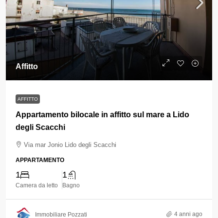
Affitto
AFFITTO
Appartamento bilocale in affitto sul mare a Lido
degli Scacchi
Via mar Jonio Lido degli Scacchi
APPARTAMENTO
1
1
Camera da letto
Bagno
4 anni ago
Immobiliare Pozzati