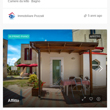
Camere da letto
Bagno
5 anni ago
Immobiliare Pozzati
IN PRIMO PIANO
AFFITTO
Affitto