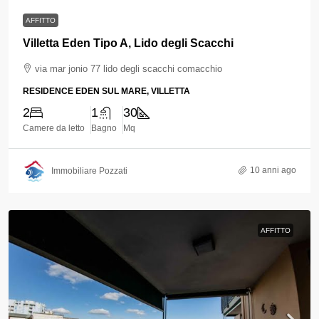
AFFITTO
Villetta Eden Tipo A, Lido degli Scacchi
via mar jonio 77 lido degli scacchi comacchio
RESIDENCE EDEN SUL MARE, VILLETTA
2
1
30
Camere da letto
Bagno
Mq
10 anni ago
Immobiliare Pozzati
AFFITTO