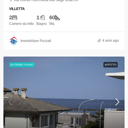
VILLETTA
2
1
60
Camere da letto
Bagno
Mq
4 anni ago
Immobiliare Pozzati
IN PRIMO PIANO
AFFITTO