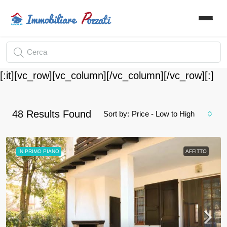
[:it][vc_row][vc_column][/vc_column][/vc_row][:]
48
Results Found
Sort by:
Price - Low to High
IN PRIMO PIANO
AFFITTO