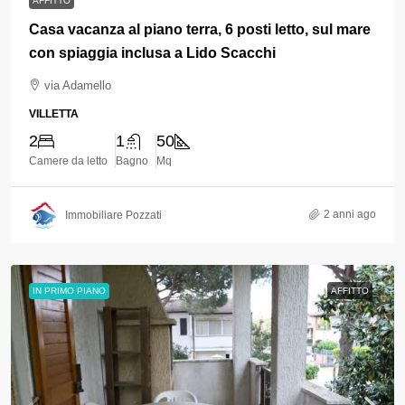
AFFITTO
Casa vacanza al piano terra, 6 posti letto, sul mare
con spiaggia inclusa a Lido Scacchi
via Adamello
VILLETTA
2
1
50
Camere da letto
Bagno
Mq
2 anni ago
Immobiliare Pozzati
IN PRIMO PIANO
AFFITTO