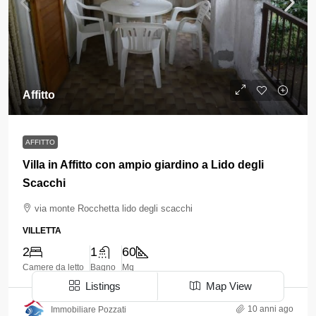
Affitto
AFFITTO
Villa in Affitto con ampio giardino a Lido degli
Scacchi
via monte Rocchetta lido degli scacchi
VILLETTA
2
1
60
Camere da letto
Bagno
Mq
Listings
Map View
10 anni ago
Immobiliare Pozzati