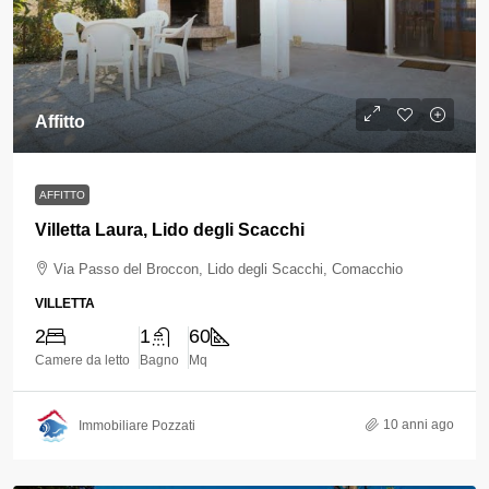
Affitto
AFFITTO
Villetta Laura, Lido degli Scacchi
Via Passo del Broccon, Lido degli Scacchi, Comacchio
VILLETTA
2
1
60
Camere da letto
Bagno
Mq
10 anni ago
Immobiliare Pozzati