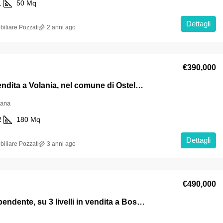
1
50
Mq
Dettagli
iliare Pozzati
2 anni ago
€390,000
Villa in vendita a Volania, nel comune di Ostellato, provincia di Ferrara.
mana
2
180
Mq
Dettagli
iliare Pozzati
3 anni ago
€490,000
Villa indipendente, su 3 livelli in vendita a Bosco Mesola.