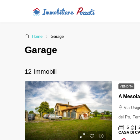
Home
Garage
Garage
12 Immobili
VENDITA
A Mesola 
Via Usig
del Po, Fer
5
CASA DI 