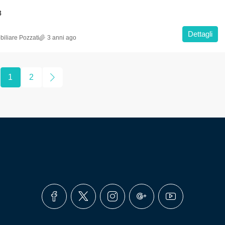
3
Dettagli
iliare Pozzati
3 anni ago
1
2