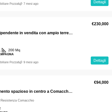
Dettagli
iliare Pozzati
7 mesi ago
€230,000
Casa indipendente in vendita con ampio terreno sulla Romea tra Lido Estensi e Lido di Spina
1
200
Mq
CAMPAGNA
Dettagli
iliare Pozzati
9 mesi ago
€94,000
Appartamento spazioso in centro a Comacchio con Garage in vendita
a Resistenza Comacchio
2