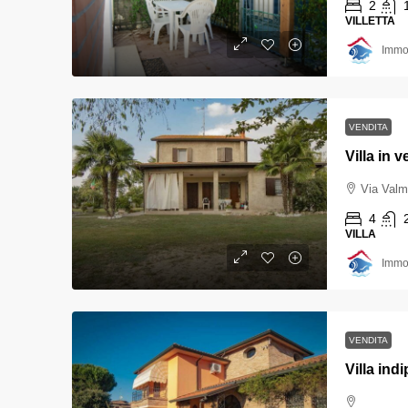
2
VILLETTA
Immob
VENDITA
Via Val
4
VILLA
Immob
VENDITA