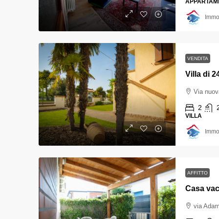
APPARTAM
Immob
VENDITA
Via nuov
2
VILLA
Immob
AFFITTO
via Adam