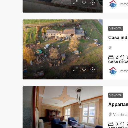
Immob
VENDITA
2
CASA DI 
Immob
VENDITA
Via dell
3