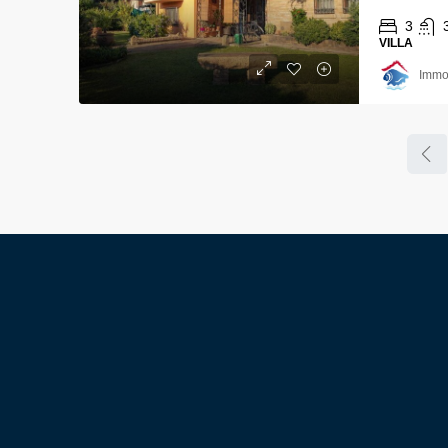
3
VILLA
Immob