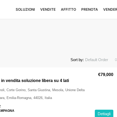
SOLUZIONI
VENDITE
AFFITTO
PRENOTA
VENDE
Sort by:
Default Order
€79,000
in vendita soluzione libera su 4 lati
noli, Corte Gorino, Santa Giustina, Mesola, Unione Delta
rara, Emilia-Romagna, 44026, Italia
2
CAMPAGNA
Dettagli