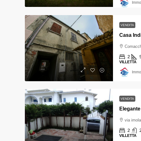
Immob
VENDITA
Comacchi
2
VILLETTA
Immob
VENDITA
via imola
2
VILLETTA