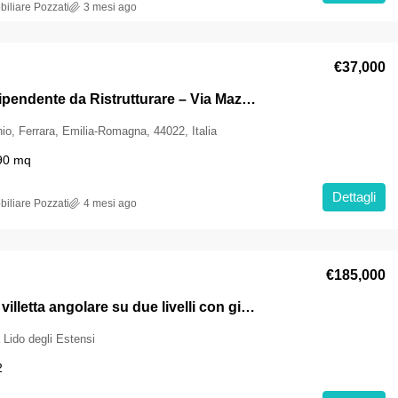
iliare Pozzati
3 mesi ago
€37,000
Casa Indipendente da Ristrutturare – Via Mazzini, Centro Storico di Comacchio
o, Ferrara, Emilia-Romagna, 44022, Italia
90
mq
Dettagli
iliare Pozzati
4 mesi ago
€185,000
Elegante villetta angolare su due livelli con giardino – Lido degli Estensi
 Lido degli Estensi
2