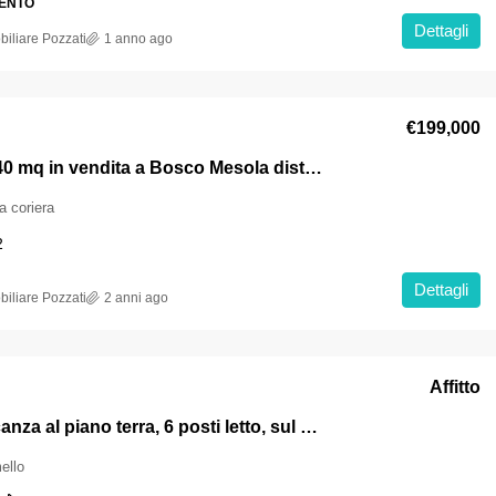
ENTO
Dettagli
iliare Pozzati
1 anno ago
€199,000
Villa di 240 mq in vendita a Bosco Mesola distribuita su tre livelli
a coriera
2
Dettagli
iliare Pozzati
2 anni ago
Affitto
Casa vacanza al piano terra, 6 posti letto, sul mare con spiaggia inclusa a Lido Scacchi
ello