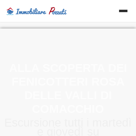
ALLA SCOPERTA DEI
FENICOTTERI ROSA
DELLE VALLI DI
COMACCHIO
Escursione tutti i martedì
e giovedì su